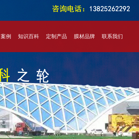
目案例
知识百科
定制产品
膜材品牌
联系我们
结构车棚
膜结构知识
马戏大棚
进口膜材
售后服务
结构看台
膜结构设计
仓储篷房
国产膜材
在线留言
结构景观
膜结构加工
建筑幕墙
ETFE膜材
结构煤棚
膜结构施工
定制阳伞
PTFE膜材
气膜结构
膜结构维修
智能开启
PVDF膜材
水加盖膜
膜结构价格
雷达罩棚
二氧化钛膜材
阳膜结构
ETFE材质
环保密闭膜材