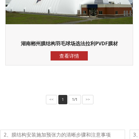
湖南郴州膜结构羽毛球场选法拉利PVDF膜材
查看详情
1
1/1
<<
>>
2、膜结构安装施加预张力的清晰步骤和注意事项
3