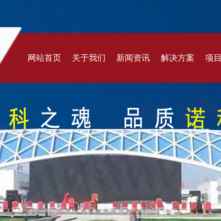
网站首页
关于我们
新闻资讯
解决方案
项
公司简介
公司新闻
体育场馆
膜
企业文化
行业新闻
充气建筑
膜
发展历程
遮阳系统
膜
公司实力
封闭煤棚
膜
合作伙伴
交通设施
充
景观文化
污
污水环保
遮