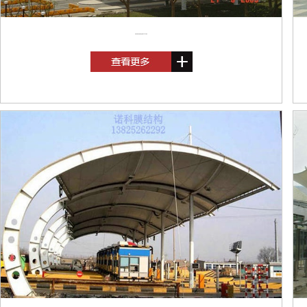
湖南浏阳高速收费站选耐驰PVDF膜材