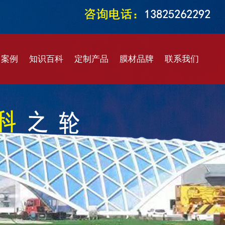
目案例
知识百科
定制产品
膜材品牌
联系我们
结构车棚
膜结构知识
马戏大棚
进口膜材
售后服务
结构看台
膜结构设计
仓储篷房
国产膜材
在线留言
结构景观
膜结构加工
建筑幕墙
ETFE膜材
结构煤棚
膜结构施工
定制阳伞
PTFE膜材
气膜结构
膜结构维修
智能开启
PVDF膜材
水加盖膜
膜结构价格
雷达罩棚
二氧化钛膜材
阳膜结构
ETFE材质
环保密闭膜材