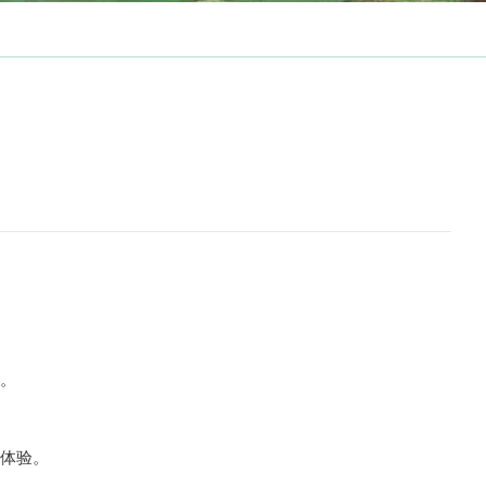
通膜结构
PTFE材质
网格膜材料
析
。
球体验。