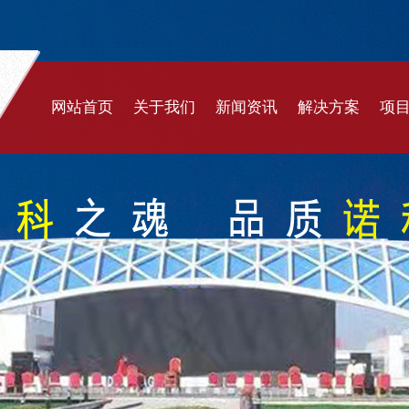
网站首页
关于我们
新闻资讯
解决方案
项
公司简介
公司新闻
体育场馆
膜
企业文化
行业新闻
充气建筑
膜
发展历程
遮阳系统
膜
公司实力
封闭煤棚
膜
合作伙伴
交通设施
充
景观文化
污
污水环保
遮